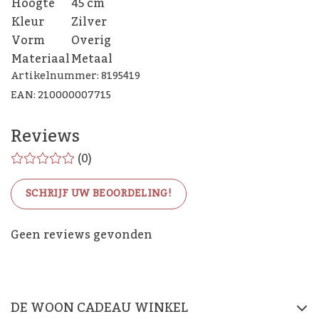
Hoogte
45 cm
Kleur
Zilver
Vorm
Overig
Materiaal
Metaal
Artikelnummer: 8195419
EAN: 210000007715
Reviews
(0)
SCHRIJF UW BEOORDELING!
De Woon Cadeau Winkel
Geen reviews gevonden
op de socials
DE WOON CADEAU WINKEL