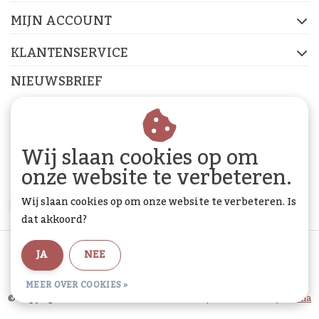
FACEBOOK
INSTAGRAM
PINTEREST
MIJN ACCOUNT
KLANTENSERVICE
NIEUWSBRIEF
Abonneer je op onze nieuwsbrief om op de hoogte te
blijven.
Wij slaan cookies op om
onze website te verbeteren.
Wij slaan cookies op om onze website te verbeteren. Is
ABONNEER
dat akkoord?
Algemene voorwaarden
|
Privacy Policy
|
Sitemap
|
JA
NEE
RSS Feed
MEER OVER COOKIES »
© Copyright 2026 - De Woon Cadeau Winkel | Realisatie
InStijl Media