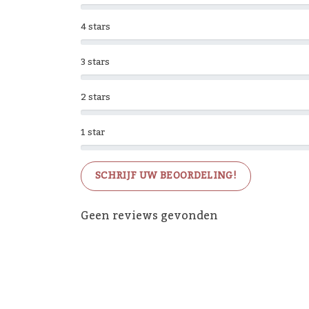
4 stars
3 stars
2 stars
1 star
SCHRIJF UW BEOORDELING!
Geen reviews gevonden
De 