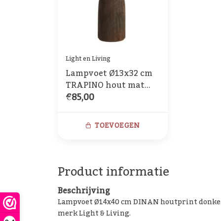
Light en Living
Lampvoet Ø13x32 cm
TRAPINO hout mat
€85,00
donker bruin
TOEVOEGEN
Product informatie
Beschrijving
Lampvoet Ø14x40 cm DINAN houtprint donker
merk Light & Living.