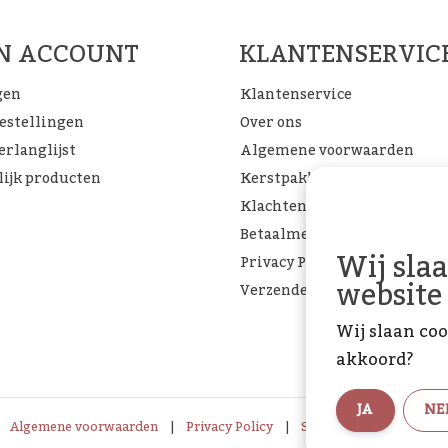
FACEBOOK
INSTAGRAM
PINTEREST
JN ACCOUNT
KLANTENSERVIC
gen
Klantenservice
bestellingen
Over ons
erlanglijst
Algemene voorwaarden
lijk producten
Kerstpakketten
Klachtenpagina
Betaalmethoden
Wij sla
Privacy Policy
website
Verzenden & retourneren
Wij slaan coo
akkoord?
JA
NE
Algemene voorwaarden
|
Privacy Policy
|
Sitemap
|
RSS Feed