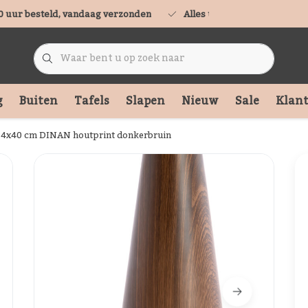
0 uur besteld, vandaag verzonden
Alles uit voorraad leverbaa
g
Buiten
Tafels
Slapen
Nieuw
Sale
Klant
4x40 cm DINAN houtprint donkerbruin