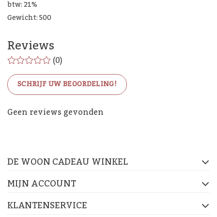
btw: 21%
Gewicht: 500
Reviews
(0)
SCHRIJF UW BEOORDELING!
De Woon Cadeau Winkel
Geen reviews gevonden
op de socials
DE WOON CADEAU WINKEL
FACEBOOK
INSTAGRAM
PINTEREST
MIJN ACCOUNT
KLANTENSERVICE