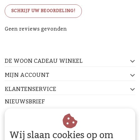
SCHRIJF UW BEOORDELING!
De Woon Cadeau Winkel
Geen reviews gevonden
op de socials
DE WOON CADEAU WINKEL
FACEBOOK
INSTAGRAM
PINTEREST
MIJN ACCOUNT
KLANTENSERVICE
NIEUWSBRIEF
Abonneer je op onze nieuwsbrief om op de hoogte te
blijven.
Wij slaan cookies op om