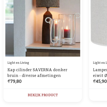
Light en Living
Light en 
Kap cilinder SAVERNA donker
Lampen
bruin - diverse afmetingen
eiwit 
€79,80
€45,90
BEKIJK PRODUCT