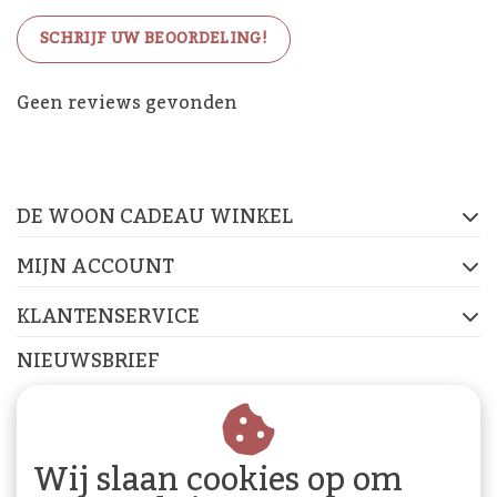
SCHRIJF UW BEOORDELING!
De Woon Cadeau Winkel
Geen reviews gevonden
op de socials
DE WOON CADEAU WINKEL
FACEBOOK
INSTAGRAM
PINTEREST
MIJN ACCOUNT
KLANTENSERVICE
NIEUWSBRIEF
Abonneer je op onze nieuwsbrief om op de hoogte te
blijven.
Wij slaan cookies op om