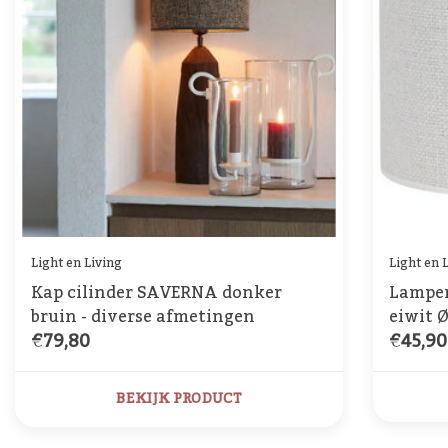
Light en Living
Light en 
Kap cilinder SAVERNA donker
Lampen
bruin - diverse afmetingen
eiwit 
€79,80
€45,90
BEKIJK PRODUCT