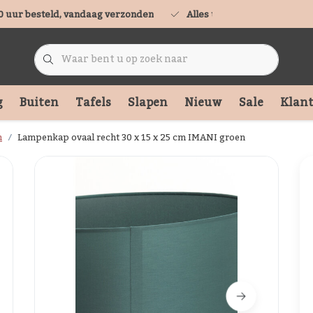
0 uur besteld, vandaag verzonden
Alles uit voorraad leverbaa
g
Buiten
Tafels
Slapen
Nieuw
Sale
Klant
n
Lampenkap ovaal recht 30 x 15 x 25 cm IMANI groen