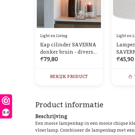
Light en Living
Light en L
Kap cilinder SAVERNA
Lampen
donker bruin - diverse
SAVERN
€79,80
€45,90
afmetingen
BEKIJK PRODUCT
Product informatie
9,4
Beschrijving
Een mooie lampenkap in een mooie chique kleu
vloerlamp. Combineer de lampenkap met ee