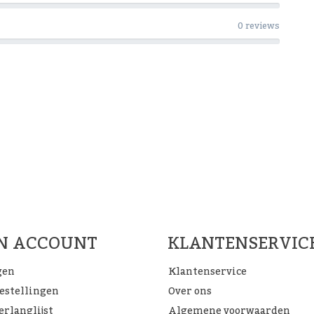
0 reviews
Woon Cadeau Winkel op de soc
FACEBOOK
INSTAGRAM
PINTEREST
JN ACCOUNT
KLANTENSERVIC
gen
Klantenservice
bestellingen
Over ons
erlanglijst
Algemene voorwaarden