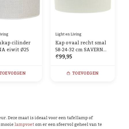
iving
Light en Living
kap cilinder
Kap ovaal recht smal
A eiwit Ø25
58-24-32 cm SAVERNA
€99,95
eiwit
TOEVOEGEN
TOEVOEGEN
r. Deze maat is ideaal voor een tafellamp of
n mooie
lampvoet
om er een sfeervol geheel van te