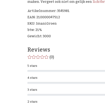
maken. Vergeet ook niet om gelijk een
lichtb
Artikelnummer: 3545981
EAN: 210000047512
SKU: ImaniGroen
btw: 21%
Gewicht: 3000
Reviews
(0)
5 stars
4 stars
3 stars
2 stars