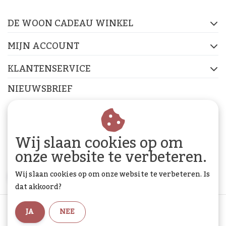
op de socials
DE WOON CADEAU WINKEL
FACEBOOK
INSTAGRAM
PINTEREST
MIJN ACCOUNT
KLANTENSERVICE
NIEUWSBRIEF
Abonneer je op onze nieuwsbrief om op de hoogte te
blijven.
Wij slaan cookies op om
onze website te verbeteren.
Wij slaan cookies op om onze website te verbeteren. Is
ABONNEER
dat akkoord?
Algemene voorwaarden
|
Privacy Policy
|
Sitemap
|
JA
NEE
RSS Feed