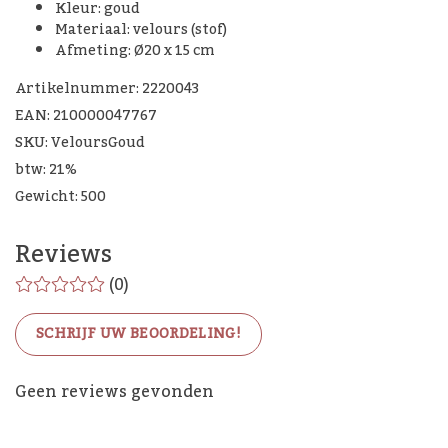
Kleur: goud
Materiaal: velours (stof)
Afmeting: Ø20 x 15 cm
Artikelnummer: 2220043
EAN: 210000047767
SKU: VeloursGoud
btw: 21%
Gewicht: 500
Reviews
(0)
SCHRIJF UW BEOORDELING!
De Woon Cadeau Winkel
Geen reviews gevonden