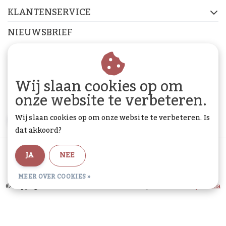
KLANTENSERVICE
NIEUWSBRIEF
Abonneer je op onze nieuwsbrief om op de hoogte te
blijven.
Wij slaan cookies op om
onze website te verbeteren.
Wij slaan cookies op om onze website te verbeteren. Is
ABONNEER
dat akkoord?
Algemene voorwaarden
|
Privacy Policy
|
Sitemap
|
JA
NEE
RSS Feed
MEER OVER COOKIES »
© Copyright 2026 - De Woon Cadeau Winkel | Realisatie
InStijl Media