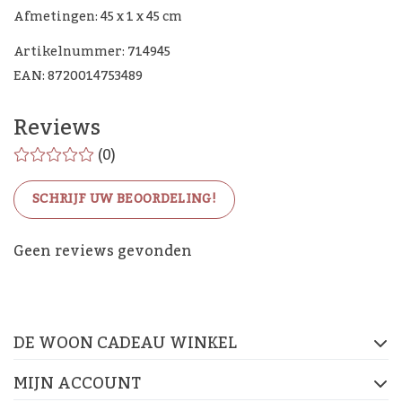
Afmetingen: 45 x 1 x 45 cm
Artikelnummer: 714945
EAN: 8720014753489
Reviews
(0)
SCHRIJF UW BEOORDELING!
De Woon Cadeau Winkel
Geen reviews gevonden
op de socials
DE WOON CADEAU WINKEL
FACEBOOK
INSTAGRAM
PINTEREST
MIJN ACCOUNT