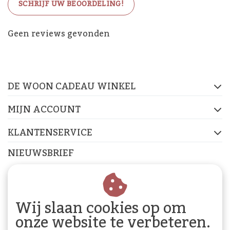
SCHRIJF UW BEOORDELING!
De Woon Cadeau Winkel
Geen reviews gevonden
op de socials
DE WOON CADEAU WINKEL
FACEBOOK
INSTAGRAM
PINTEREST
MIJN ACCOUNT
KLANTENSERVICE
NIEUWSBRIEF
Abonneer je op onze nieuwsbrief om op de hoogte te
blijven.
Wij slaan cookies op om
onze website te verbeteren.