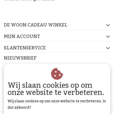
De Woon Cadeau Winkel
op de socials
DE WOON CADEAU WINKEL
FACEBOOK
INSTAGRAM
PINTEREST
MIJN ACCOUNT
KLANTENSERVICE
NIEUWSBRIEF
Abonneer je op onze nieuwsbrief om op de hoogte te
blijven.
Wij slaan cookies op om
onze website te verbeteren.
Wij slaan cookies op om onze website te verbeteren. Is
ABONNEER
dat akkoord?