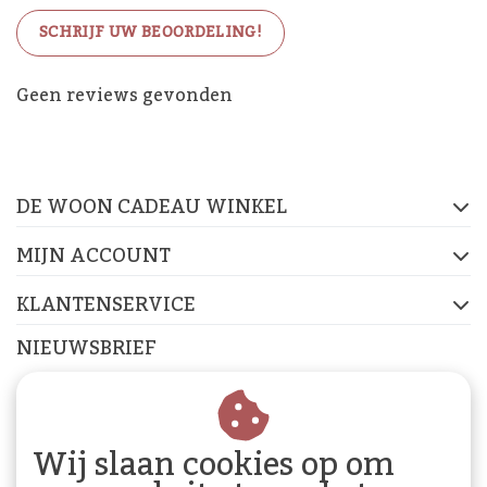
SCHRIJF UW BEOORDELING!
De Woon Cadeau Winkel
Geen reviews gevonden
op de socials
DE WOON CADEAU WINKEL
FACEBOOK
INSTAGRAM
PINTEREST
MIJN ACCOUNT
KLANTENSERVICE
NIEUWSBRIEF
Abonneer je op onze nieuwsbrief om op de hoogte te
blijven.
Wij slaan cookies op om