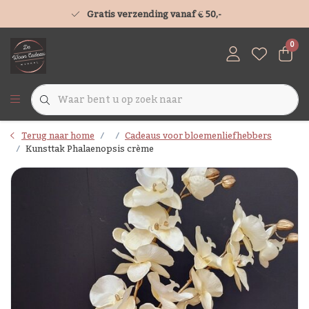
Gratis verzending vanaf € 50,-
0
Terug naar home
Cadeaus voor bloemenliefhebbers
Kunsttak Phalaenopsis crème