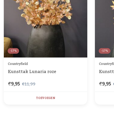
-17%
-17%
Countryfield
Countryfi
Kunsttak Lunaria roze
Kunstt
€9,95
€9,95
€11,99
TOEVOEGEN