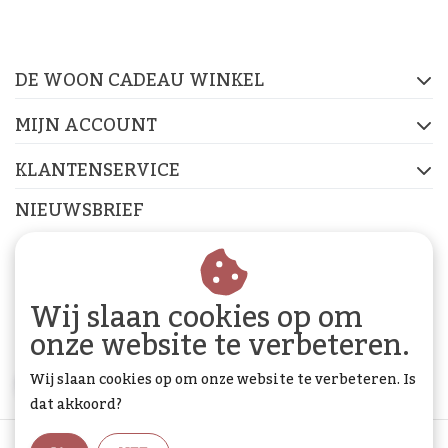
op de socials
DE WOON CADEAU WINKEL
FACEBOOK
INSTAGRAM
PINTEREST
MIJN ACCOUNT
KLANTENSERVICE
NIEUWSBRIEF
Abonneer je op onze nieuwsbrief om op de hoogte te
blijven.
Wij slaan cookies op om
onze website te verbeteren.
Wij slaan cookies op om onze website te verbeteren. Is
ABONNEER
dat akkoord?