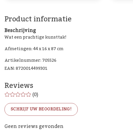
Product informatie
Beschrijving
Wat een prachtige kunsttak!
Afmetingen: 44 x 16 x 87 cm
Artikelnummer: 705526
EAN: 8720014499301
Reviews
(0)
SCHRIJF UW BEOORDELING!
De Woon Cadeau Winkel
Geen reviews gevonden