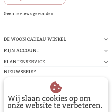
De Woon Cadeau Winkel
Geen reviews gevonden
op de socials
DE WOON CADEAU WINKEL
FACEBOOK
INSTAGRAM
PINTEREST
MIJN ACCOUNT
KLANTENSERVICE
NIEUWSBRIEF
Abonneer je op onze nieuwsbrief om op de hoogte te
blijven.
Wij slaan cookies op om
onze website te verbeteren.