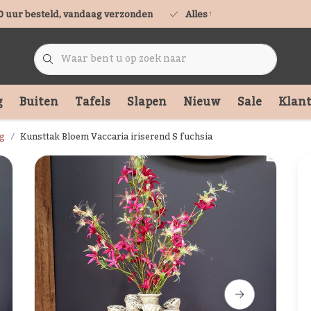
0 uur besteld, vandaag verzonden
Alles uit voorraad leverbaa
g
Buiten
Tafels
Slapen
Nieuw
Sale
Klant
ag
Kunsttak Bloem Vaccaria iriserend S fuchsia