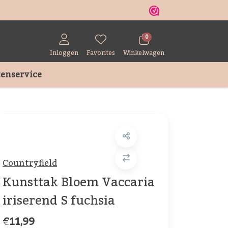
r
0
Inloggen
Favorites
Winkelwagen
enservice
Countryfield
Kunsttak Bloem Vaccaria
iriserend S fuchsia
€11,99