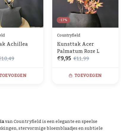
-17%
eld
Countryfield
ak Achillea
Kunsttak Acer
Palmatum Roze L
€9,95
€10,49
€11,99
TOEVOEGEN
TOEVOEGEN
ia
van Countryfield is een elegante en speelse
takkingen, stervormige bloemblaadjes en subtiele