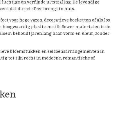
luchtige en verfijnde uitstraling. De levendige
ent dat direct sfeer brengt in huis.
ect voor hoge vazen, decoratieve boeketten of als los
n hoogwaardig plastic en silk flower materialen is de
 bloem behoudt jarenlang haar vorm en kleur, zonder
eatieve bloemstukken en seizoensarrangementen in
ig tot zijn recht in moderne, romantische of
rken