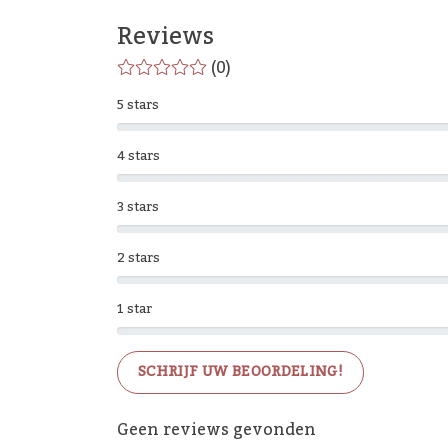
Reviews
(0)
5 stars
4 stars
3 stars
2 stars
1 star
SCHRIJF UW BEOORDELING!
Geen reviews gevonden