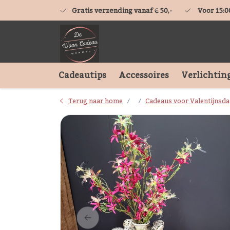
Gratis verzending vanaf € 50,-
Voor 15:0
Cadeautips
Accessoires
Verlichtin
Terug naar home
Cadeaus voor Valentijnsd