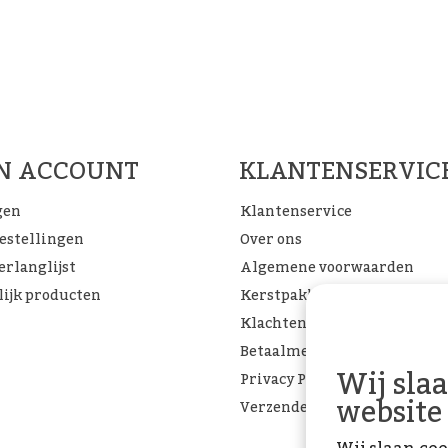
Woon Cadeau Winkel op de soc
FACEBOOK
INSTAGRAM
PINTEREST
JN ACCOUNT
KLANTENSERVIC
gen
Klantenservice
bestellingen
Over ons
erlanglijst
Algemene voorwaarden
lijk producten
Kerstpakketten
Klachtenpagina
Betaalmethoden
Wij sla
Privacy Policy
website
Verzenden & retourneren