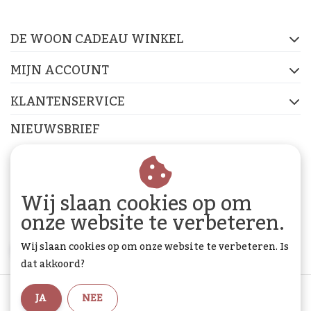
op de socials
DE WOON CADEAU WINKEL
FACEBOOK
INSTAGRAM
PINTEREST
MIJN ACCOUNT
KLANTENSERVICE
NIEUWSBRIEF
Abonneer je op onze nieuwsbrief om op de hoogte te
blijven.
Wij slaan cookies op om
onze website te verbeteren.
Wij slaan cookies op om onze website te verbeteren. Is
ABONNEER
dat akkoord?
Algemene voorwaarden
|
Privacy Policy
|
Sitemap
|
JA
NEE