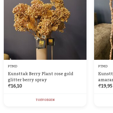
PTMD
PTMD
Kunsttak Berry Plant rose gold
Kunstt
glitter berry spray
amaran
€16,10
€19,95
TOEVOEGEN