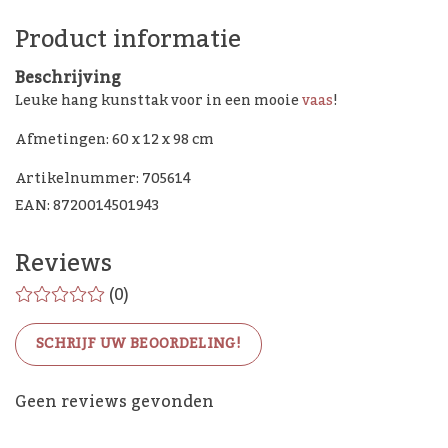
Product informatie
Beschrijving
Leuke hang kunsttak voor in een mooie
vaas
!
Afmetingen: 60 x 12 x 98 cm
Artikelnummer: 705614
EAN: 8720014501943
Reviews
(0)
SCHRIJF UW BEOORDELING!
De Woon Cadeau Winkel
Geen reviews gevonden