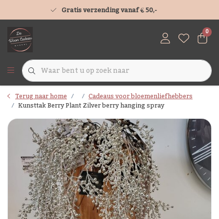
Gratis verzending vanaf € 50,-
0
Terug naar home
Cadeaus voor bloemenliefhebbers
Kunsttak Berry Plant Zilver berry hanging spray