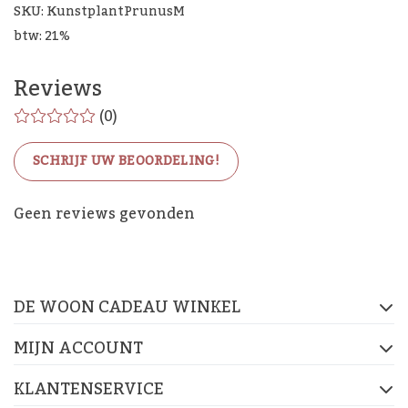
SKU: KunstplantPrunusM
btw: 21%
Reviews
(0)
SCHRIJF UW BEOORDELING!
De Woon Cadeau Winkel
Geen reviews gevonden
op de socials
DE WOON CADEAU WINKEL
FACEBOOK
INSTAGRAM
PINTEREST
MIJN ACCOUNT
KLANTENSERVICE