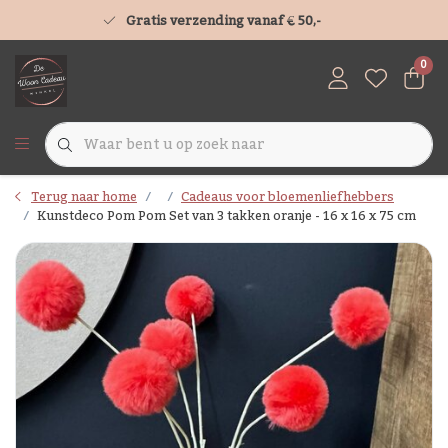
Gratis verzending vanaf € 50,-
0
Terug naar home
Cadeaus voor bloemenliefhebbers
Kunstdeco Pom Pom Set van 3 takken oranje - 16 x 16 x 75 cm