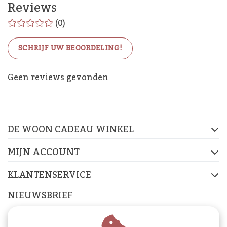
Reviews
(0)
SCHRIJF UW BEOORDELING!
De Woon Cadeau Winkel
Geen reviews gevonden
op de socials
DE WOON CADEAU WINKEL
FACEBOOK
INSTAGRAM
PINTEREST
MIJN ACCOUNT
KLANTENSERVICE
NIEUWSBRIEF
Abonneer je op onze nieuwsbrief om op de hoogte te