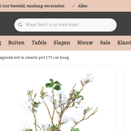
0 uur besteld, vandaag verzonden
Alles uit voorraad leverbaa
g
Buiten
Tafels
Slapen
Nieuw
Sale
Klant
nolia wit in zwarte pot 173 cm hoog