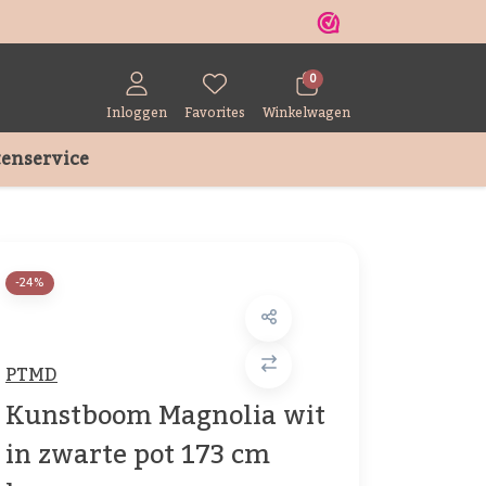
r
0
Inloggen
Favorites
Winkelwagen
enservice
-24%
PTMD
Kunstboom Magnolia wit
in zwarte pot 173 cm