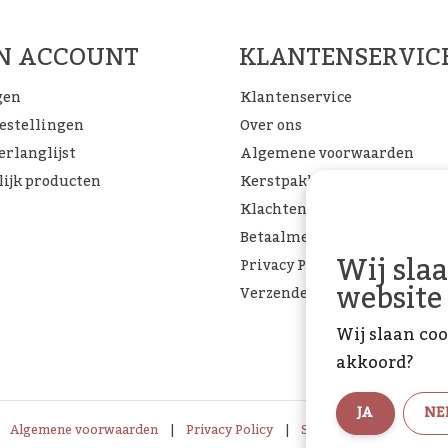
FACEBOOK
INSTAGRAM
PINTEREST
JN ACCOUNT
KLANTENSERVIC
gen
Klantenservice
bestellingen
Over ons
erlanglijst
Algemene voorwaarden
lijk producten
Kerstpakketten
Klachtenpagina
Betaalmethoden
Wij sla
Privacy Policy
website
Verzenden & retourneren
Wij slaan coo
akkoord?
JA
NE
Algemene voorwaarden
|
Privacy Policy
|
Sitemap
|
RSS Feed