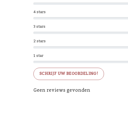
4 stars
3 stars
2 stars
1 star
SCHRIJF UW BEOORDELING!
Geen reviews gevonden
De 