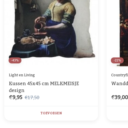
-43%
-22%
Light en Living
Countryfi
Kussen 45x45 cm MELKMEISJE
Wandd
design
€9,95
€39,0
€17,50
TOEVOEGEN