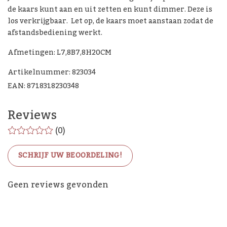
de kaars kunt aan en uit zetten en kunt dimmer. Deze is
los verkrijgbaar. Let op, de kaars moet aanstaan zodat de
afstandsbediening werkt.
Afmetingen: L7,8B7,8H20CM
Artikelnummer: 823034
EAN: 8718318230348
Reviews
(0)
SCHRIJF UW BEOORDELING!
De Woon Cadeau Winkel
Geen reviews gevonden
op de socials