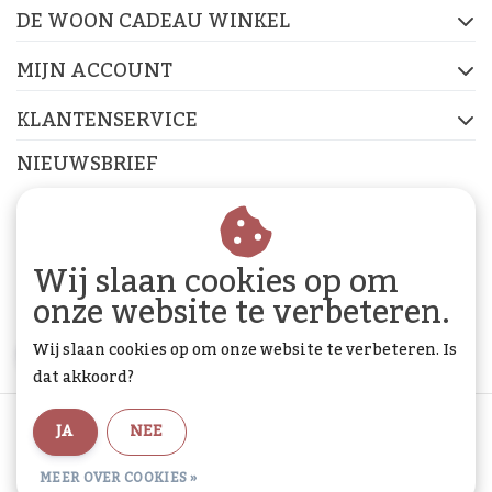
DE WOON CADEAU WINKEL
FACEBOOK
INSTAGRAM
PINTEREST
MIJN ACCOUNT
KLANTENSERVICE
NIEUWSBRIEF
Abonneer je op onze nieuwsbrief om op de hoogte te
blijven.
Wij slaan cookies op om
onze website te verbeteren.
Wij slaan cookies op om onze website te verbeteren. Is
ABONNEER
dat akkoord?
Algemene voorwaarden
|
Privacy Policy
|
Sitemap
|
JA
NEE
RSS Feed
MEER OVER COOKIES »