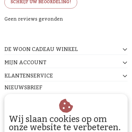
SCHRIJF UW BEOORDELING!
De Woon Cadeau Winkel
Geen reviews gevonden
op de socials
DE WOON CADEAU WINKEL
FACEBOOK
INSTAGRAM
PINTEREST
MIJN ACCOUNT
KLANTENSERVICE
NIEUWSBRIEF
Abonneer je op onze nieuwsbrief om op de hoogte te
blijven.
Wij slaan cookies op om
onze website te verbeteren.