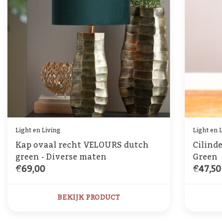
Light en Living
Light en 
Kap ovaal recht VELOURS dutch
Cilind
green - Diverse maten
Green
€69,00
€47,50
BEKIJK PRODUCT