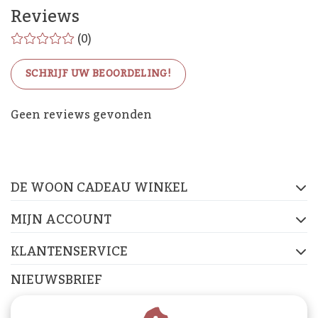
Reviews
(0)
SCHRIJF UW BEOORDELING!
De Woon Cadeau Winkel
Geen reviews gevonden
op de socials
DE WOON CADEAU WINKEL
FACEBOOK
INSTAGRAM
PINTEREST
MIJN ACCOUNT
KLANTENSERVICE
NIEUWSBRIEF
Abonneer je op onze nieuwsbrief om op de hoogte te