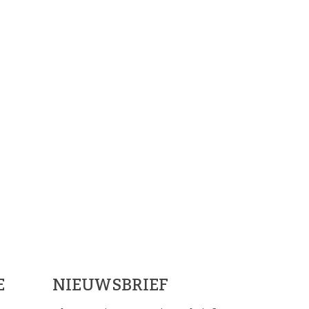
ials
E
NIEUWSBRIEF