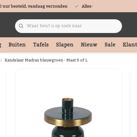
0 uur besteld, vandaag verzonden
Alles uit voorraad leverbaa
g
Buiten
Tafels
Slapen
Nieuw
Sale
Klant
Kandelaar Madras blauwgroen - Maat S of L