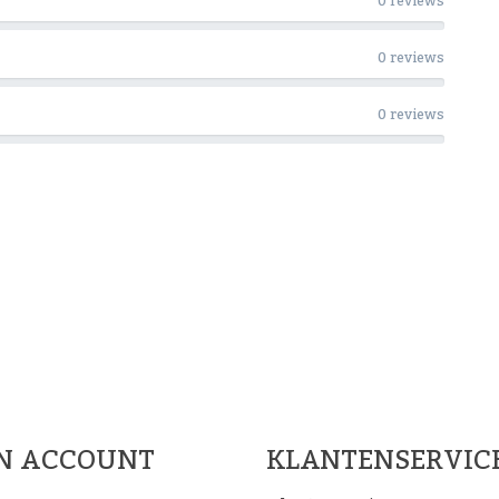
0 reviews
0 reviews
0 reviews
Woon Cadeau Winkel op de soc
FACEBOOK
INSTAGRAM
PINTEREST
JN ACCOUNT
KLANTENSERVIC