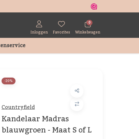
r
0
Inloggen
Favorites
Winkelwagen
enservice
-20%
Countryfield
Kandelaar Madras
blauwgroen - Maat S of L