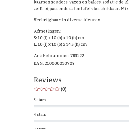
kaarsenhouders, vazen en bakjes, zodat je de k
zelfs bijpassende salontafels beschikbaar. Mix 
Verkrijgbaar in diverse kleuren.
Afmetingen:
S: 10 (l) x 10 (b) x 10 (h) cm
L: 10 (l) x 10 (b) x 14,5 (h) cm
Artikelnummer: 783122
EAN: 210000010709
Reviews
(0)
5 stars
4 stars