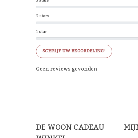
3 stars
2 stars
1 star
SCHRIJF UW BEOORDELING!
Geen reviews gevonden
De 
DE WOON CADEAU
MI