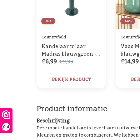
-30%
-44%
Countryfield
Countryfi
Kandelaar pilaar
Vaas M
Madras blauwgroen -
blauwgroen
€6,99
€14,99
Diverse afmetingen
of L
€9,99
BEKIJK PRODUCT
BEK
Product informatie
Beschrijving
Deze mooie kandelaar is leverbaar in diverse
9,4
kleuren en maten te combineren. We hebben in