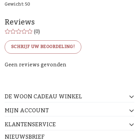
Gewicht: 50
Reviews
(0)
SCHRIJF UW BEOORDELING!
De Woon Cadeau Winkel
Geen reviews gevonden
op de socials
DE WOON CADEAU WINKEL
FACEBOOK
INSTAGRAM
PINTEREST
MIJN ACCOUNT
KLANTENSERVICE
NIEUWSBRIEF