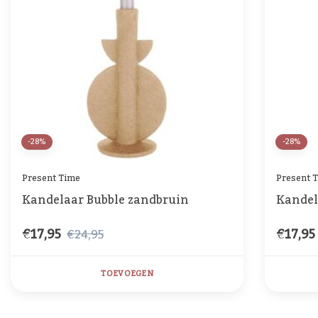
-28%
-28%
Present Time
Present 
Kandelaar Bubble zandbruin
Kandel
€17,95
€17,95
€24,95
TOEVOEGEN