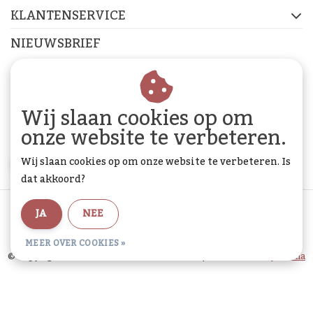
KLANTENSERVICE
NIEUWSBRIEF
Abonneer je op onze nieuwsbrief om op de hoogte te
blijven.
Wij slaan cookies op om
onze website te verbeteren.
Wij slaan cookies op om onze website te verbeteren. Is
ABONNEER
dat akkoord?
Algemene voorwaarden
|
Privacy Policy
|
Sitemap
|
JA
NEE
RSS Feed
MEER OVER COOKIES »
© Copyright 2026 - De Woon Cadeau Winkel | Realisatie
InStijl Media