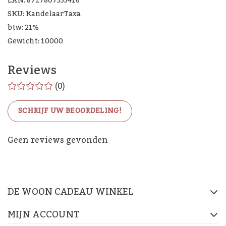
EAN: 8717807333416
SKU: KandelaarTaxa
btw: 21%
Gewicht: 10000
Reviews
(0)
SCHRIJF UW BEOORDELING!
De Woon Cadeau Winkel
Geen reviews gevonden
op de socials
DE WOON CADEAU WINKEL
FACEBOOK
INSTAGRAM
PINTEREST
MIJN ACCOUNT