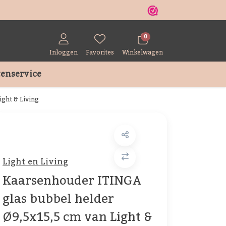
r
0
Inloggen
Favorites
Winkelwagen
enservice
ght & Living
Light en Living
Kaarsenhouder ITINGA
glas bubbel helder
Ø9,5x15,5 cm van Light &