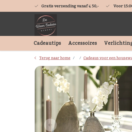
Gratis verzending vanaf € 50,-
Voor 15:0
Cadeautips
Accessoires
Verlichtin
Terug naar home
Cadeaus voor een housew