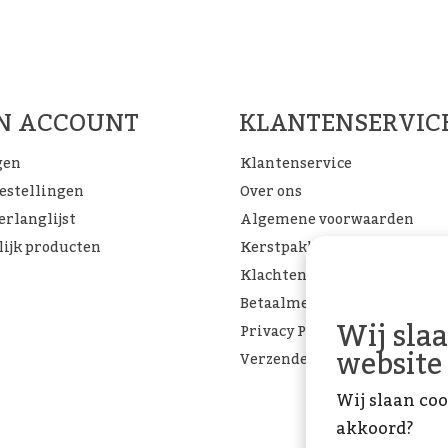
Woon Cadeau Winkel op de soc
FACEBOOK
INSTAGRAM
PINTEREST
JN ACCOUNT
KLANTENSERVIC
gen
Klantenservice
bestellingen
Over ons
erlanglijst
Algemene voorwaarden
lijk producten
Kerstpakketten
Klachtenpagina
Betaalmethoden
Wij sla
Privacy Policy
website
Verzenden & retourneren
Wij slaan coo
akkoord?