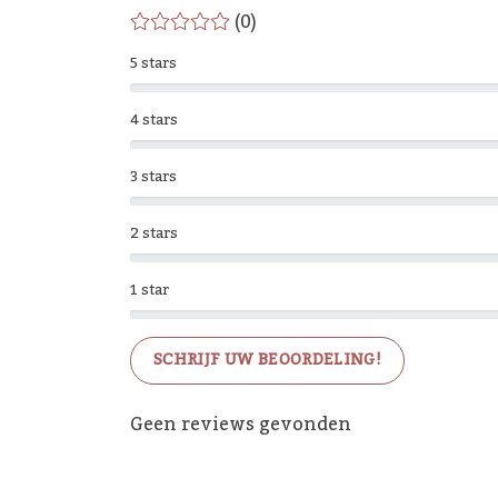
(0)
5 stars
4 stars
3 stars
2 stars
1 star
SCHRIJF UW BEOORDELING!
Geen reviews gevonden