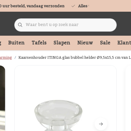
0 uur besteld, vandaag verzonden
Alles uit voorraad leverbaa
g
Buiten
Tafels
Slapen
Nieuw
Sale
Klant
arming
Kaarsenhouder ITINGA glas bubbel helder Ø9,5x15,5 cm van Li