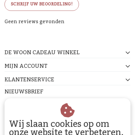
SCHRIJF UW BEOORDELING!
De Woon Cadeau Winkel
Geen reviews gevonden
op de socials
DE WOON CADEAU WINKEL
FACEBOOK
INSTAGRAM
PINTEREST
MIJN ACCOUNT
KLANTENSERVICE
NIEUWSBRIEF
Abonneer je op onze nieuwsbrief om op de hoogte te
blijven.
Wij slaan cookies op om
onze website te verbeteren.