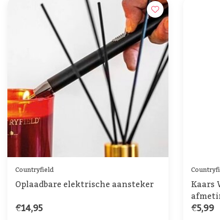
Countryfield
Countryfi
Oplaadbare elektrische aansteker
Kaars V
afmet
€14,95
€5,99