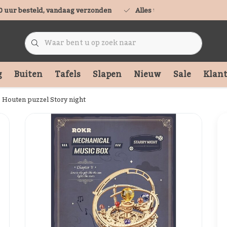
0 uur besteld, vandaag verzonden
Alles uit voorraad leverbaa
g
Buiten
Tafels
Slapen
Nieuw
Sale
Klant
Houten puzzel Story night