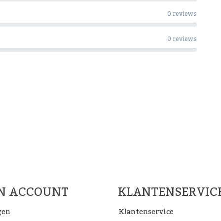
0 reviews
0 reviews
Woon Cadeau Winkel op de soc
FACEBOOK
INSTAGRAM
PINTEREST
JN ACCOUNT
KLANTENSERVIC
gen
Klantenservice