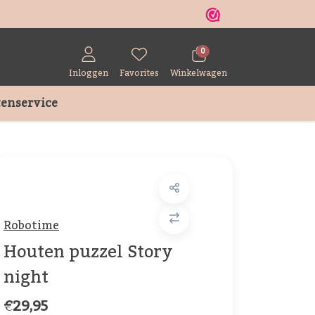
r
0
Inloggen
Favorites
Winkelwagen
enservice
Robotime
Houten puzzel Story
night
€29,95