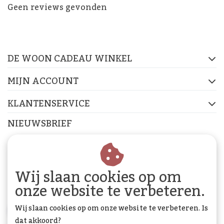
De Woon Cadeau Winkel
Geen reviews gevonden
op de socials
DE WOON CADEAU WINKEL
FACEBOOK
INSTAGRAM
PINTEREST
MIJN ACCOUNT
KLANTENSERVICE
NIEUWSBRIEF
Abonneer je op onze nieuwsbrief om op de hoogte te
blijven.
Wij slaan cookies op om
onze website te verbeteren.
Wij slaan cookies op om onze website te verbeteren. Is
ABONNEER
dat akkoord?