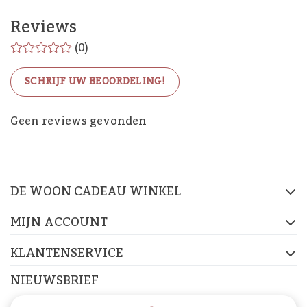
Reviews
(0)
SCHRIJF UW BEOORDELING!
De Woon Cadeau Winkel
Geen reviews gevonden
op de socials
DE WOON CADEAU WINKEL
FACEBOOK
INSTAGRAM
PINTEREST
MIJN ACCOUNT
KLANTENSERVICE
NIEUWSBRIEF
Abonneer je op onze nieuwsbrief om op de hoogte te