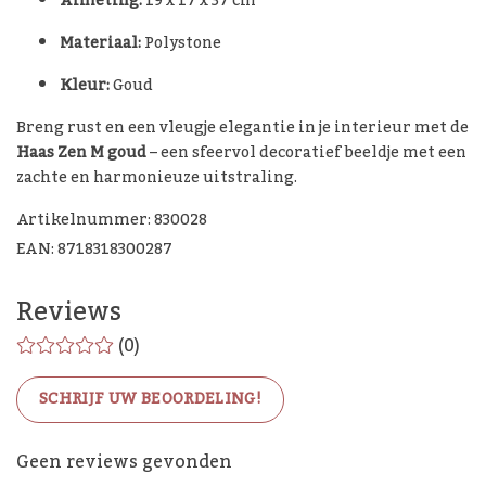
Afmeting:
19 x 17 x 37 cm
Materiaal:
Polystone
Kleur:
Goud
Breng rust en een vleugje elegantie in je interieur met de
Haas Zen M goud
– een sfeervol decoratief beeldje met een
zachte en harmonieuze uitstraling.
Artikelnummer: 830028
EAN: 8718318300287
Reviews
(0)
SCHRIJF UW BEOORDELING!
De Woon Cadeau Winkel
Geen reviews gevonden