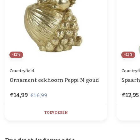
-12%
-13%
Countryfield
Countryfi
Ornament eekhoorn Peppi M goud
Spaarh
€14,99
€12,95
€16,99
TOEVOEGEN