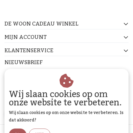
op de socials
DE WOON CADEAU WINKEL
FACEBOOK
INSTAGRAM
PINTEREST
MIJN ACCOUNT
KLANTENSERVICE
NIEUWSBRIEF
Abonneer je op onze nieuwsbrief om op de hoogte te
blijven.
Wij slaan cookies op om
onze website te verbeteren.
Wij slaan cookies op om onze website te verbeteren. Is
ABONNEER
dat akkoord?