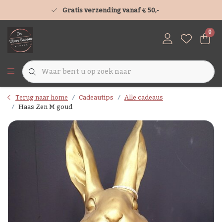
Gratis verzending vanaf € 50,-
0
Terug naar home
Cadeautips
Alle cadeaus
Haas Zen M goud