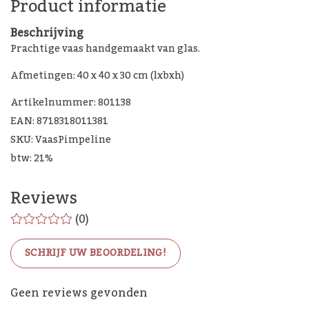
Product informatie
Beschrijving
Prachtige vaas handgemaakt van glas.
Afmetingen: 40 x 40 x 30 cm (lxbxh)
Artikelnummer: 801138
EAN: 8718318011381
SKU: VaasPimpeline
btw: 21%
Reviews
(0)
SCHRIJF UW BEOORDELING!
De Woon Cadeau Winkel
Geen reviews gevonden