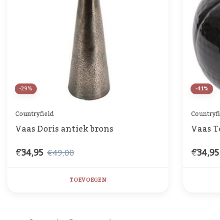
-29%
-41%
Countryfield
Countryfi
Vaas Doris antiek brons
Vaas T
€34,95
€34,95
€49,00
TOEVOEGEN