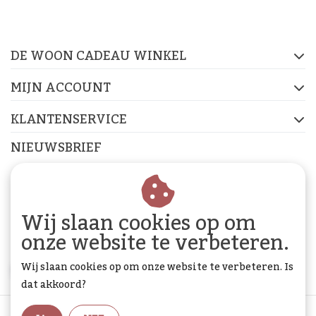
op de socials
DE WOON CADEAU WINKEL
FACEBOOK
INSTAGRAM
PINTEREST
MIJN ACCOUNT
KLANTENSERVICE
NIEUWSBRIEF
Abonneer je op onze nieuwsbrief om op de hoogte te
blijven.
Wij slaan cookies op om
onze website te verbeteren.
Wij slaan cookies op om onze website te verbeteren. Is
ABONNEER
dat akkoord?