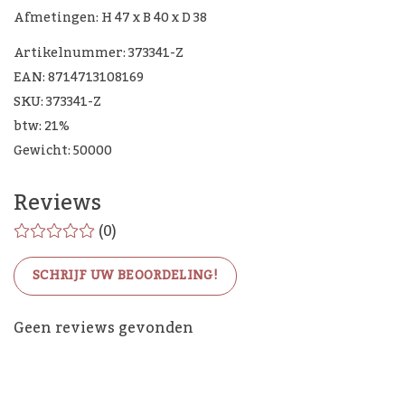
Afmetingen: H 47 x B 40 x D 38
Artikelnummer: 373341-Z
EAN: 8714713108169
SKU: 373341-Z
btw: 21%
Gewicht: 50000
Reviews
(0)
SCHRIJF UW BEOORDELING!
De Woon Cadeau Winkel
Geen reviews gevonden
op de socials