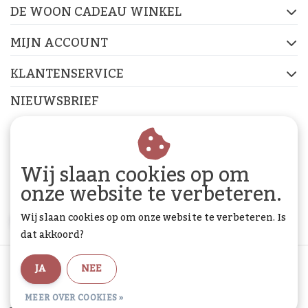
DE WOON CADEAU WINKEL
FACEBOOK
INSTAGRAM
PINTEREST
MIJN ACCOUNT
KLANTENSERVICE
NIEUWSBRIEF
Abonneer je op onze nieuwsbrief om op de hoogte te
blijven.
Wij slaan cookies op om
onze website te verbeteren.
Wij slaan cookies op om onze website te verbeteren. Is
ABONNEER
dat akkoord?
Algemene voorwaarden
|
Privacy Policy
|
Sitemap
|
JA
NEE
RSS Feed
MEER OVER COOKIES »