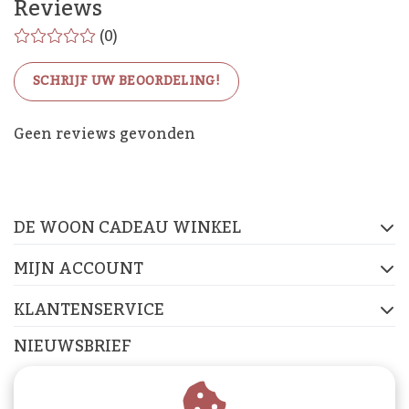
Reviews
(0)
SCHRIJF UW BEOORDELING!
De Woon Cadeau Winkel
Geen reviews gevonden
op de socials
DE WOON CADEAU WINKEL
FACEBOOK
INSTAGRAM
PINTEREST
MIJN ACCOUNT
KLANTENSERVICE
NIEUWSBRIEF
Abonneer je op onze nieuwsbrief om op de hoogte te
blijven.