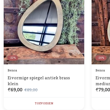
-22%
-20%
Benoa
Benoa
Eivormige spiegel antiek brass
Eivorm
klein
mediu
€69,00
€79,0
€89,00
TOEVOEGEN