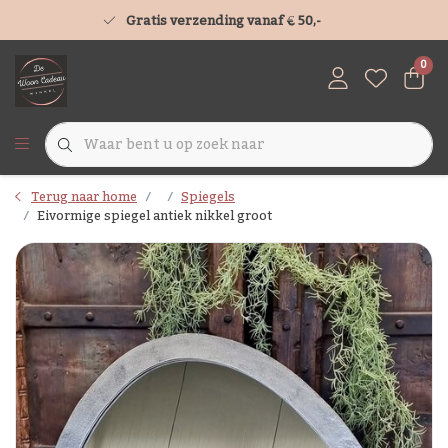
Gratis verzending vanaf € 50,-
0
Terug naar home
Spiegels
Eivormige spiegel antiek nikkel groot