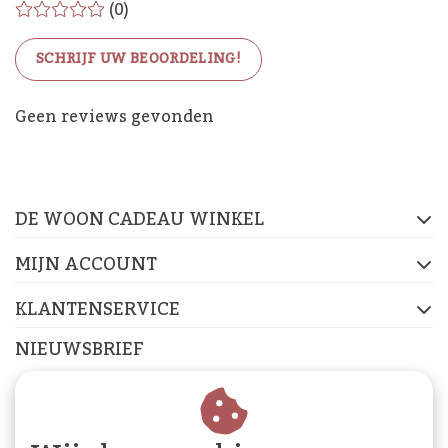
(0)
SCHRIJF UW BEOORDELING!
De Woon Cadeau Winkel
Geen reviews gevonden
op de socials
DE WOON CADEAU WINKEL
FACEBOOK
INSTAGRAM
PINTEREST
MIJN ACCOUNT
KLANTENSERVICE
NIEUWSBRIEF
Abonneer je op onze nieuwsbrief om op de hoogte te
blijven.