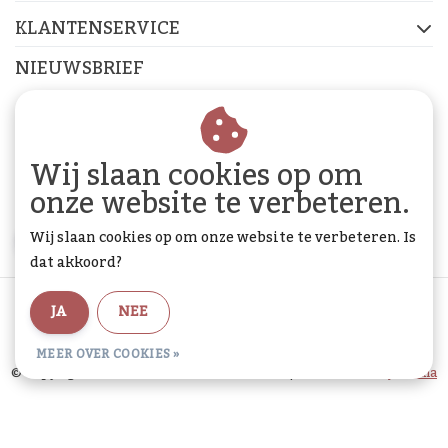
KLANTENSERVICE
NIEUWSBRIEF
Abonneer je op onze nieuwsbrief om op de hoogte te
blijven.
Wij slaan cookies op om
onze website te verbeteren.
Wij slaan cookies op om onze website te verbeteren. Is
ABONNEER
dat akkoord?
Algemene voorwaarden
|
Privacy Policy
|
Sitemap
|
JA
NEE
RSS Feed
MEER OVER COOKIES »
© Copyright 2026 - De Woon Cadeau Winkel | Realisatie
InStijl Media