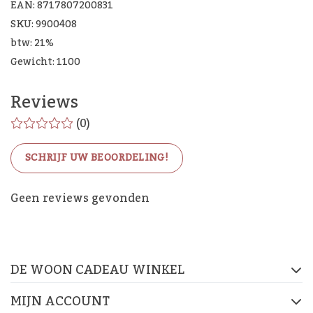
EAN: 8717807200831
SKU: 9900408
btw: 21%
Gewicht: 1100
Reviews
(0)
SCHRIJF UW BEOORDELING!
De Woon Cadeau Winkel
Geen reviews gevonden
op de socials
DE WOON CADEAU WINKEL
FACEBOOK
INSTAGRAM
PINTEREST
MIJN ACCOUNT