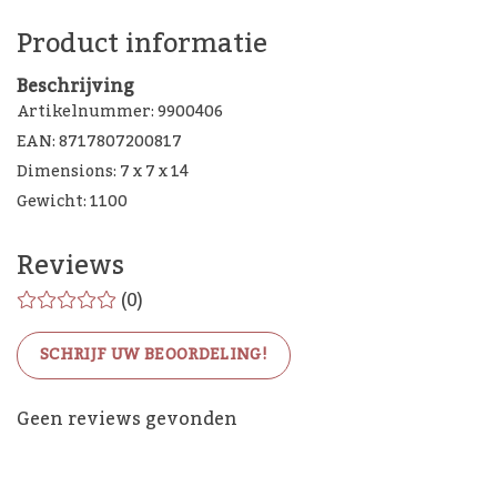
Product informatie
Beschrijving
Artikelnummer: 9900406
EAN: 8717807200817
Dimensions: 7 x 7 x 14
Gewicht: 1100
Reviews
(0)
SCHRIJF UW BEOORDELING!
De Woon Cadeau Winkel
Geen reviews gevonden
op de socials