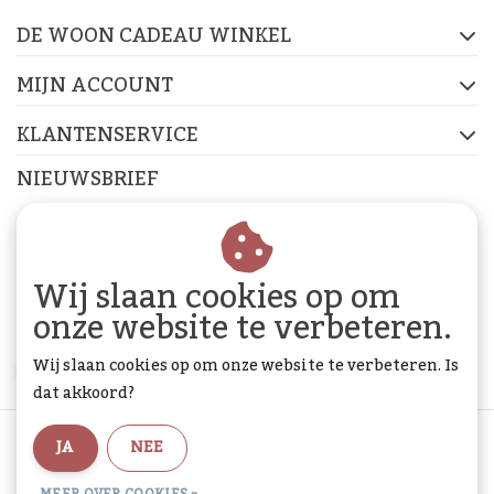
DE WOON CADEAU WINKEL
FACEBOOK
INSTAGRAM
PINTEREST
MIJN ACCOUNT
KLANTENSERVICE
NIEUWSBRIEF
Abonneer je op onze nieuwsbrief om op de hoogte te
blijven.
Wij slaan cookies op om
onze website te verbeteren.
Wij slaan cookies op om onze website te verbeteren. Is
ABONNEER
dat akkoord?
Algemene voorwaarden
|
Privacy Policy
|
Sitemap
|
JA
NEE
RSS Feed