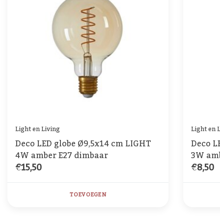
Light en Living
Light en 
Deco LED globe Ø9,5x14 cm LIGHT
Deco L
4W amber E27 dimbaar
3W amb
€15,50
€8,50
TOEVOEGEN