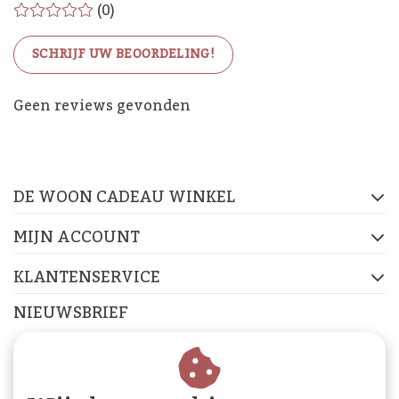
(0)
SCHRIJF UW BEOORDELING!
De Woon Cadeau Winkel
Geen reviews gevonden
op de socials
DE WOON CADEAU WINKEL
FACEBOOK
INSTAGRAM
PINTEREST
MIJN ACCOUNT
KLANTENSERVICE
NIEUWSBRIEF
Abonneer je op onze nieuwsbrief om op de hoogte te
blijven.