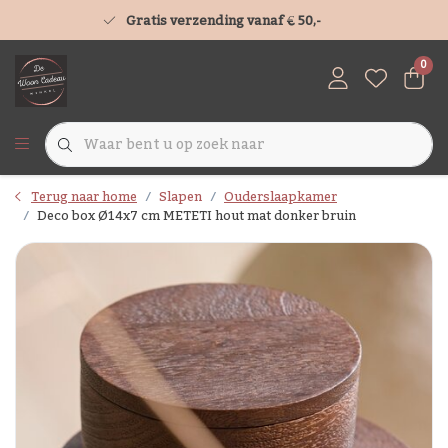
Gratis verzending vanaf € 50,-
0
Terug naar home
Slapen
Ouderslaapkamer
Deco box Ø14x7 cm METETI hout mat donker bruin