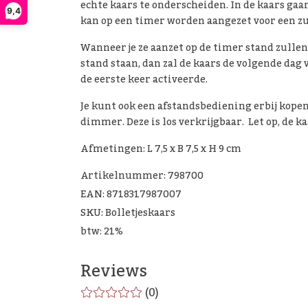
echte kaars te onderscheiden. In de kaars gaan
9,4
kan op een timer worden aangezet voor een zu
Wanneer je ze aanzet op de timer stand zullen 
stand staan, dan zal de kaars de volgende dag 
de eerste keer activeerde.
Je kunt ook een afstandsbediening erbij kope
dimmer. Deze is los verkrijgbaar. Let op, de 
Afmetingen: L 7,5 x B 7,5 x H 9 cm
Artikelnummer: 798700
EAN: 8718317987007
SKU: Bolletjeskaars
btw: 21%
Reviews
(0)