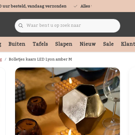
0 uur besteld, vandaag verzonden
Alles uit voorraad leverbaa
g
Buiten
Tafels
Slapen
Nieuw
Sale
Klant
ag
Bolletjes kaars LED Lyon amber M