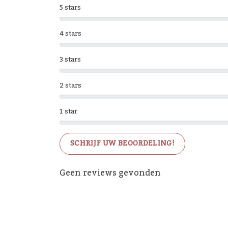
5 stars
4 stars
3 stars
2 stars
1 star
SCHRIJF UW BEOORDELING!
Geen reviews gevonden
De 