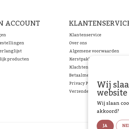
FACEBOOK
INSTAGRAM
PINTEREST
JN ACCOUNT
KLANTENSERVIC
gen
Klantenservice
bestellingen
Over ons
erlanglijst
Algemene voorwaarden
lijk producten
Kerstpakketten
Klachtenpagina
Betaalmethoden
Wij sla
Privacy Policy
website
Verzenden & retourneren
Wij slaan coo
akkoord?
JA
NE