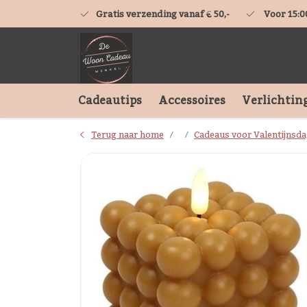
Gratis verzending vanaf € 50,-
Voor 15:0
Cadeautips
Accessoires
Verlichtin
Terug naar home
Cadeaus voor Valentijnsd