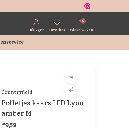
r
0
Inloggen
Favorites
Winkelwagen
enservice
Countryfield
Bolletjes kaars LED Lyon
amber M
€9,59