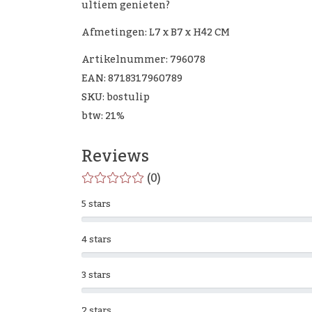
ultiem genieten?
Afmetingen: L7 x B7 x H42 CM
Artikelnummer: 796078
EAN: 8718317960789
SKU: bostulip
btw: 21%
Reviews
(0)
5 stars
4 stars
3 stars
2 stars