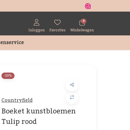
r
0
Inloggen
Favorites
Winkelwagen
enservice
-20%
Countryfield
Boeket kunstbloemen
Tulip rood