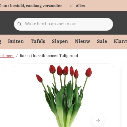
0 uur besteld, vandaag verzonden
Alles uit voorraad leverbaa
g
Buiten
Tafels
Slapen
Nieuw
Sale
Klant
hebbers
Boeket kunstbloemen Tulip rood