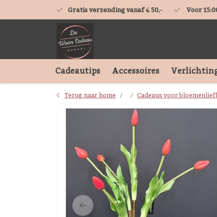
Gratis verzending vanaf € 50,-
Voor 15:0
Cadeautips
Accessoires
Verlichtin
Terug naar home
Cadeaus voor bloemenlief