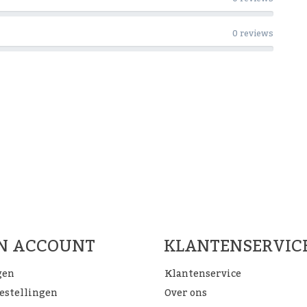
0 reviews
Woon Cadeau Winkel op de soc
FACEBOOK
INSTAGRAM
PINTEREST
JN ACCOUNT
KLANTENSERVIC
gen
Klantenservice
bestellingen
Over ons