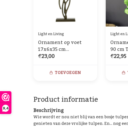
Light en Living
Light en L
Ornament op voet
Orname
17x6x35 cm
90 cm 
€23,00
€22,95
TULIPANU antiek
brons
TOEVOEGEN
Product informatie
9,4
Beschrijving
Wie wordt er nou niet blij van een bosje tulpe
genieten van deze vrolijke tulpen. En... nog e