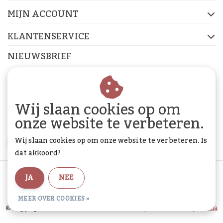
FACEBOOK
INSTAGRAM
PINTEREST
MIJN ACCOUNT
KLANTENSERVICE
NIEUWSBRIEF
Abonneer je op onze nieuwsbrief om op de hoogte te
blijven.
Wij slaan cookies op om
onze website te verbeteren.
Wij slaan cookies op om onze website te verbeteren. Is
ABONNEER
dat akkoord?
Algemene voorwaarden
|
Privacy Policy
|
Sitemap
|
JA
NEE
RSS Feed
MEER OVER COOKIES »
© Copyright 2026 - De Woon Cadeau Winkel | Realisatie
InStijl Media