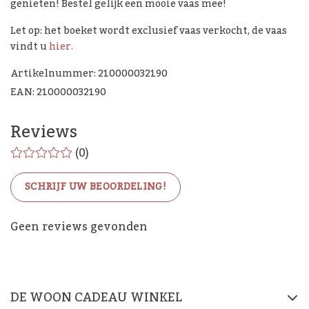
genieten! Bestel gelijk een mooie vaas mee!
Let op: het boeket wordt exclusief vaas verkocht, de vaas
vindt u
hier.
Artikelnummer: 210000032190
EAN: 210000032190
Reviews
(0)
SCHRIJF UW BEOORDELING!
De Woon Cadeau Winkel
Geen reviews gevonden
op de socials
DE WOON CADEAU WINKEL