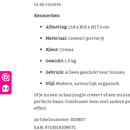
in de ruimte.
Kenmerken:
Afmeting:
L18 x B18 x H17,5 cm
Materiaal:
Cement (pottery)
Kleur:
Crème
Gewicht:
1,9 kg
Gebruik:
Alleen geschikt voor binnen
Stijl:
Modern, natuurlijk, organisch
9,4
Of je nu een urban jungle creëert of een mini
perfecte basis. Combineer hem met andere po
effect.
Artikelnummer: 820807
EAN: 8718318208071