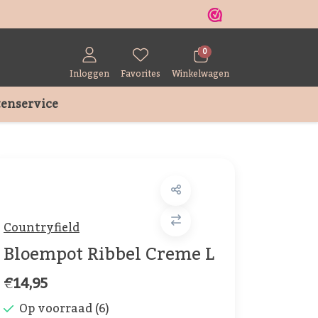
r
0
Inloggen
Favorites
Winkelwagen
enservice
Countryfield
Bloempot Ribbel Creme L
€14,95
Op voorraad (6)