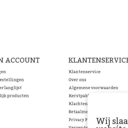
Woon Cadeau Winkel op de soc
FACEBOOK
INSTAGRAM
PINTEREST
JN ACCOUNT
KLANTENSERVIC
gen
Klantenservice
bestellingen
Over ons
erlanglijst
Algemene voorwaarden
lijk producten
Kerstpakketten
Klachtenpagina
Betaalmethoden
Wij sla
Privacy Policy
Verzenden & retourneren