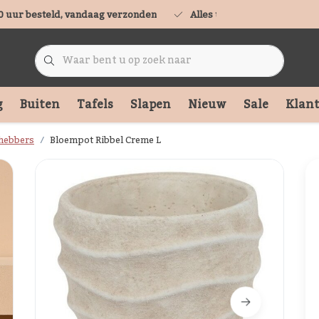
0 uur besteld, vandaag verzonden
Alles uit voorraad leverbaa
g
Buiten
Tafels
Slapen
Nieuw
Sale
Klant
hebbers
Bloempot Ribbel Creme L