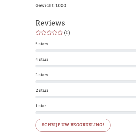
Gewicht: 1000
Reviews
(0)
5 stars
4 stars
3 stars
2 stars
1 star
SCHRIJF UW BEOORDELING!