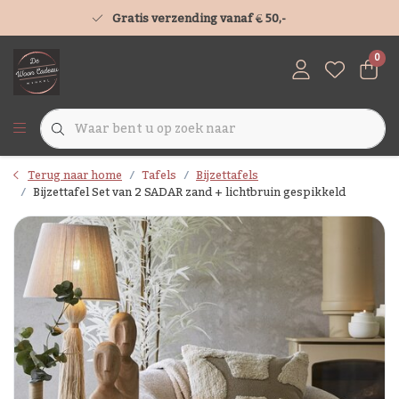
Gratis verzending vanaf € 50,-
0
Terug naar home
Tafels
Bijzettafels
Bijzettafel Set van 2 SADAR zand + lichtbruin gespikkeld