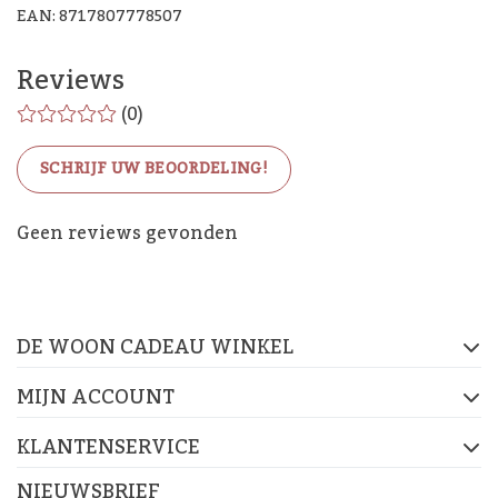
EAN: 8717807778507
Reviews
(0)
SCHRIJF UW BEOORDELING!
De Woon Cadeau Winkel
Geen reviews gevonden
op de socials
DE WOON CADEAU WINKEL
FACEBOOK
INSTAGRAM
PINTEREST
MIJN ACCOUNT
KLANTENSERVICE
NIEUWSBRIEF